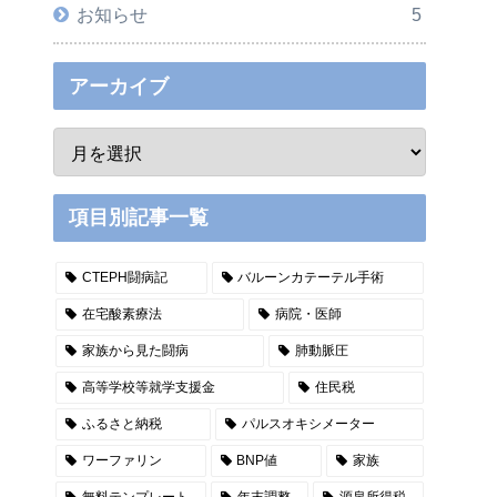
お知らせ
5
アーカイブ
項目別記事一覧
CTEPH闘病記
バルーンカテーテル手術
在宅酸素療法
病院・医師
家族から見た闘病
肺動脈圧
高等学校等就学支援金
住民税
ふるさと納税
パルスオキシメーター
ワーファリン
BNP値
家族
無料テンプレート
年末調整
源泉所得税