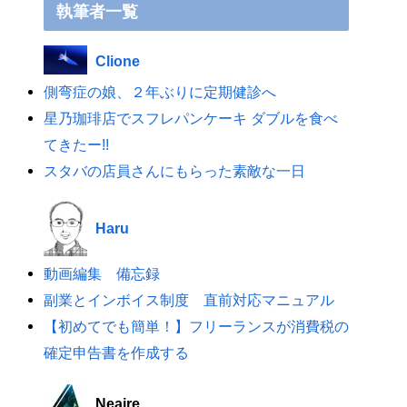
執筆者一覧
Clione
側弯症の娘、２年ぶりに定期健診へ
星乃珈琲店でスフレパンケーキ ダブルを食べ
てきたー!!
スタバの店員さんにもらった素敵な一日
Haru
動画編集 備忘録
副業とインボイス制度 直前対応マニュアル
【初めてでも簡単！】フリーランスが消費税の
確定申告書を作成する
Neaire