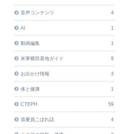
音声コンテンツ
4
AI
1
動画編集
1
米軍横田基地ガイド
9
お出かけ情報
3
体と健康
1
CTEPH
59
添乗員こぼれ話
4