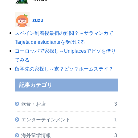
zuzu
スペイン到着後最初の難関？～サラマンカで
Tarjeta de estudianteを受け取る
ヨーロッパで家探し～Uniplacesでピソを借り
てみる
留学先の家探し～寮？ピソ？ホームステイ？
記事カテゴリ
飲食・お店
3
エンターテインメント
1
海外留学情報
3