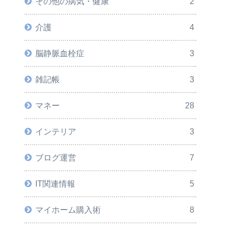
その他の病気・健康
2
介護
4
脳静脈血栓症
3
雑記帳
3
マネー
28
インテリア
3
ブログ運営
7
IT関連情報
5
マイホーム購入術
8