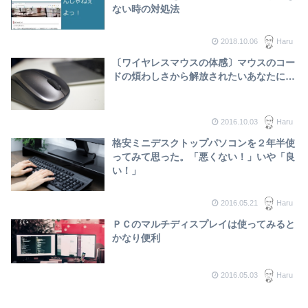
ない時の対処法
2018.10.06
Haru
〔ワイヤレスマウスの体感〕マウスのコー
ドの煩わしさから解放されたいあなたに…
2016.10.03
Haru
格安ミニデスクトップパソコンを２年半使
ってみて思った。「悪くない！」いや「良
い！」
2016.05.21
Haru
ＰＣのマルチディスプレイは使ってみると
かなり便利
2016.05.03
Haru