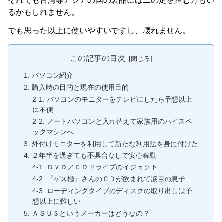
それでも台湾等アジアの国の製品には二の足を踏む方もい
るかもしれません。
でも思った以上に使いやすいですし、壊れません。
この記事の目次
1. パソコン紹介
2. 購入時の目的と現在の使用目的
2-1. パソコンのモニターをテレビにしたら予想以上
に不便
2-2. ノートパソコンと入れ替えて家族用のハイスペ
ックマシンへ
3. 外付けモニターを利用して新たな利用法を身に付けた
4. ２年半を過ぎても不具合なしで安心稼動
4-1. ＤＶＤ／ＣＤドライブのイジェクト
4-2. 『ゲス極』さんのＣＤが飲まれて涙目の息子
4-3. ローディングタイプのディスクの取り出しは予
想以上に難しい
5. ＡＳＵＳというメーカーはどうなの？