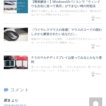
【簡単解決！】Windows10パソコンで「ウィンド
ウを左右に並べて表示」ができない時の対処法
最近ＰＣを購入しました。OSがWindows10に変わり、慣れるまで
はいろいろと手間がかかるところで...
Haru
〔ワイヤレスマウスの体感〕マウスのコードの煩わ
しさから解放されたいあなたに…
無線のマウスはとっても便利。「1,000円でできるチャレンジ」で
す。コードレスマウスで一挙解決！もし...
Haru
ＰＣのマルチディスプレイは使ってみるとかなり便
利
使っている人には「何を今更…」かもしれませんが、使っていない
人にとっては「へぇー、そうなんだ」という...
Haru
コメント
匿名
より:
2018-03-04 03:11