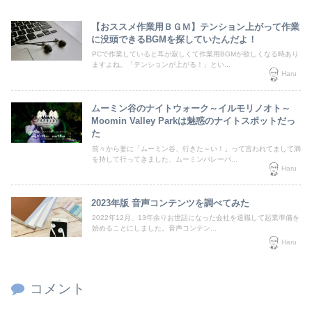
【おススメ作業用ＢＧＭ】テンション上がって作業
に没頭できるBGMを探していたんだよ！
PCで作業していると耳が寂しくて作業用BGMが欲しくなる時あり
ますよね。「テンションが上がる！」とい...
Haru
ムーミン谷のナイトウォーク～イルモリノオト～
Moomin Valley Parkは魅惑のナイトスポットだっ
た
前々から妻に「ムーミン谷、行きた～い！」って言われてまして満
を持して行ってきました、ムーミンバレーパ...
Haru
2023年版 音声コンテンツを調べてみた
2022年12月、13年余りお世話になった会社を退職して起業準備を
始めることにしました。音声コンテン...
Haru
コメント