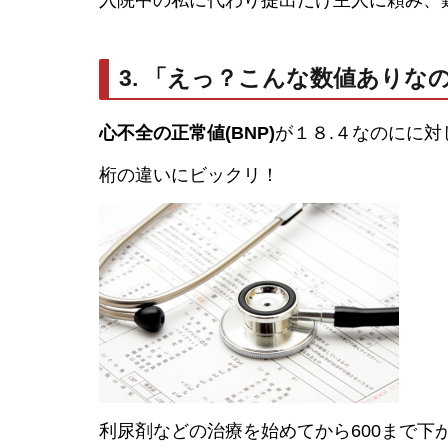
入院中の私に代わり提出だけ主人に頼み、
3. 「えっ？こんな数値ありな
心不全の正常値(BNP)
が１８.４なのにに対
桁の違いにビックリ！
利尿剤などの治療を始めてから600まで下