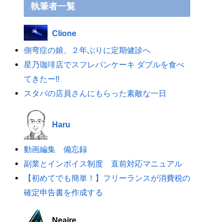
執筆者一覧
Clione
側弯症の娘、２年ぶりに定期健診へ
星乃珈琲店でスフレパンケーキ ダブルを食べ
てきたー!!
スタバの店員さんにもらった素敵な一日
Haru
動画編集 備忘録
副業とインボイス制度 直前対応マニュアル
【初めてでも簡単！】フリーランスが消費税の
確定申告書を作成する
Neaire