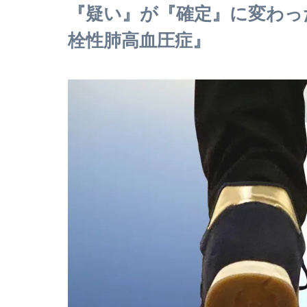
『疑い』が『確定』に変わっ
栓性肺高血圧症』