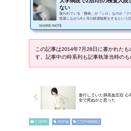
大学病院で2泊3日の検査入院
ない
疑われている「難病」が『シロ』なのか『ク
投薬しながら6ヶ月の経過観察をするという
院での早期の精密検査を希望し、主治医の先
SHARE-NOTE
たが…...
この記事は2014年7月28日に書かれ
す。記事中の時系列も記事執筆当時のも
進行していた肺高血圧症 心
全で死ぬかと思った
CTEPH
BNP値
CTEPH闘病記