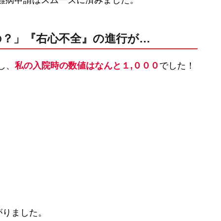
難病申請はスムーズに済みました。
の？」『右心不全』の進行が…
し、
私の入院時の数値はなんと１,０００
でした！
がりました。