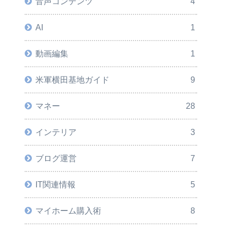
音声コンテンツ
4
AI
1
動画編集
1
米軍横田基地ガイド
9
マネー
28
インテリア
3
ブログ運営
7
IT関連情報
5
マイホーム購入術
8