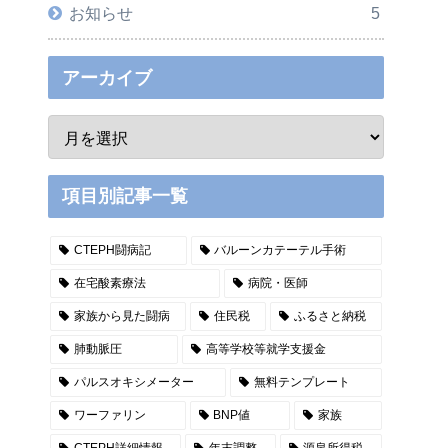
お知らせ
5
アーカイブ
項目別記事一覧
CTEPH闘病記
バルーンカテーテル手術
在宅酸素療法
病院・医師
家族から見た闘病
住民税
ふるさと納税
肺動脈圧
高等学校等就学支援金
パルスオキシメーター
無料テンプレート
ワーファリン
BNP値
家族
CTEPH詳細情報
年末調整
源泉所得税