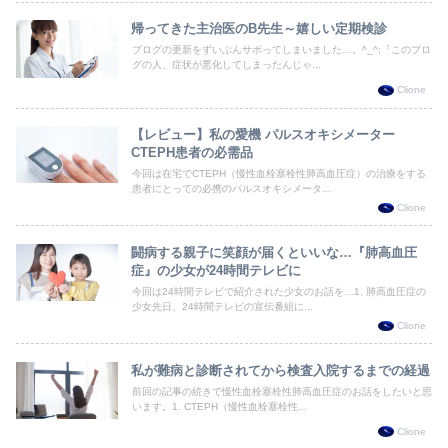
帰ってきた主治医のB先生～嬉しい定期検診
ブログの更新をずいぶんサボってしまいました…。^_^;『このブロ
グの人、症状が悪化してしまったんじゃ...
Clione
【レビュー】私の愛機 パルスオキシメーター
CTEPH患者の必需品
今回は在宅でCTEPH（慢性血栓塞栓性肺高血圧症）の治療をする
患者にとっての必携のパルスオキシメータ...
Clione
闘病する親子に笑顔が届くといいな…『肺高血圧
症』の少女が24時間テレビに
今回は24時間テレビで紹介された少女のお話を…1. 肺高血圧症の
少女先日、24時間テレビの宣伝番組に...
Clione
私が難病と診断されてから検査入院するまでの経過
前回の記事の続きで慢性血栓塞栓性肺高血圧症のお話をしたいと思
います。1. CTEPH（慢性血栓塞栓性...
Clione