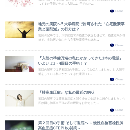
してまた手術のために入院…1. 手術のた...
Clione
地元の病院へ!! 大学病院で許可された「在宅酸素卒
業と薬削減」の行方は？
前回の記事では、大学病院での検査の状況と併せて、検査結果が良
好で、主治医の先生から在宅酸素療法を終わ...
Clione
『入院の準備万端の私にかかってきた1本の電話』
いよいよ3・4回目の手術！？
前回の記事では第3回目の手術についてお伝えしました。1. 入院準
備をしている私にかかってきた電話＜1...
Clione
『肺高血圧症』な私の最近の病状
前回の記事では肺高血圧症と闘う少女のお話をご紹介しました。今
回は同じ肺高血圧症の私の現況をお伝えした...
Clione
第２回目の手術 そして退院へ ～慢性血栓塞栓性肺
高血圧症CTEPHの闘病～