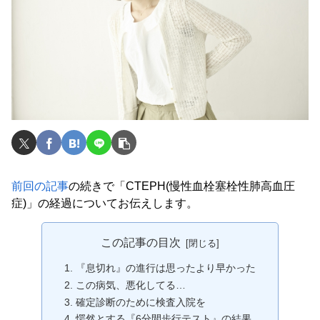
前回の記事
の続きで「CTEPH(慢性血栓塞栓性肺高血圧
症)」の経過についてお伝えします。
この記事の目次
1. 『息切れ』の進行は思ったより早かった
2. この病気、悪化してる…
3. 確定診断のために検査入院を
4. 愕然とする『6分間歩行テスト』の結果