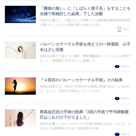
「難病の疑い」に「しばらく様子見」をすることを
夫婦で再検討した結果、下した決断
息切れが激しく、心配になって診察したら慢性血栓塞栓性肺高血圧
と聞いたこともない病気の疑いがあると言わ...
Haru
バルーンカテーテル手術を控えての一時退院 心不
全は少し回復
前回の記事でご紹介した相棒・携帯用酸素ボンベといよいよ退院で
す。1. 一時退院心不全もだいぶ改善した...
Clione
『４回目のバルーンカテーテル手術』その結果
前回の記事では、3回目の手術を終え順調な経過であることをお伝
えしました。4回目の手術はどうだったので...
Clione
肺高血圧症の手術の効果「2回の手術で平均肺動脈
圧はこれだけ下がりました」
前回の記事でバルーンカテーテル手術の模様をお伝えしました。今
回はその1週間後に行われた第2回目の手術...
Clione