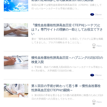
前回の記事では慢性血栓塞栓性肺高血圧症（CTEPH）治療として
行ったバルーンカテーテル手術の術後につ...
Clione
『慢性血栓塞栓性肺高血圧症 CTEPH(シーテフ)と
は？』専門サイトの理解の一助としてお役立て下さ
い
妻が「慢性血栓塞栓性肺高血圧症」を発症してブログに記事を掲載
してきました。ブログの移転をすることにな...
Haru
慢性血栓塞栓性肺高血圧症～ハプニングの2泊3日の
検査入院
1. 手術後、初めての検査入院4回目のバルーンカテーテル手術から
6ヶ月が経ち、大学病院で2泊3日の検...
Clione
第１回目の手術が終わって思う事 ～慢性血栓塞栓
性肺高血圧症CTEPHの闘病～
1. 第1回目の手術を受けるまでの妻の経過簡単に検査のために2泊3
日の大学病院への入院をしてからその...
Haru