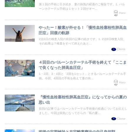
第１回の手術に引き続き、妻の病気の経過のご報告です。1. バル
ーンカテーテル手術は１セット２回がオー...
Haru
やったー！酸素が外せる！「慢性血栓塞栓性肺高血
圧症」回復の軌跡
2泊3日の検査入院の前回の記事の続きです。1. 2泊3日検査入院、
その結果は？検査をすべて終えたあと...
Clione
４回目のバルーンカテーテル手術を終えて「ここま
で良くなった肺高血圧症」
1・2回、3・4回と「2回を1セット」とするバルーンカテーテル手
術。今回、4回目の手術を終えて妻の病...
Haru
『慢性血栓塞栓性肺高血圧症』になってからの夏の
思い出
前回の記事ではバルーンカテーテル手術後の経過についてお伝えし
ました。今回は病気になってからの『私の夏...
Clione
術後の定期検診と在宅酸素療法の自己負担額