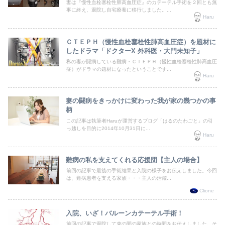
妻は『慢性血栓塞栓性肺高血圧症』のカテーテル手術を２回とも無
事に終え、退院し自宅療養に移行しました。...
Haru
ＣＴＥＰＨ（慢性血栓塞栓性肺高血圧症）を題材に
したドラマ「ドクターX 外科医・大門未知子」
私の妻が闘病している難病・ＣＴＥＰＨ（慢性血栓塞栓性肺高血圧
症）がドラマの題材になったということです...
Haru
妻の闘病をきっかけに変わった我が家の幾つかの事
柄
この記事は執筆者Haruが運営するブログ「はるのたわごと」の引
っ越しを目的に2014年10月31日に...
Haru
難病の私を支えてくれる応援団【主人の場合】
前回の記事で最後の手術結果と入院の様子をお伝えしました。今回
は、難病患者を支える家族・・・主人の活躍...
Clione
入院、いざ！バルーンカテーテル手術！
前回の記事で退院して束の間の家族との時間をお伝えしました。そ