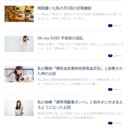
病院嫌いな私の月1回の定期健診
1. 気合だ！気合だ！気合だー!!また月1回の定期健診の日が巡って
きました。半年に1回とか、3ヶ月に...
Clione
Oh my GOD! 手術前の混乱
前回の記事で、手術に向けて準備万端で入院したことをお伝えしま
した。もう「満を持して」です。(^^)1...
Clione
私が難病『慢性血栓塞栓性肺高血圧症』と診断され
た時のお話
私は現在【慢性血栓塞栓性肺高血圧症】という難病を患っていま
す。今日から少しずつ、この病気について書い...
Clione
私の相棒『携帯用酸素ボンベ』と前向きに付き合え
るようになったお話
前回の記事では、どの病気でもよくある点滴や採血のお話をしまし
た。今日は肺高血圧症ならではの医療器具の...
Clione