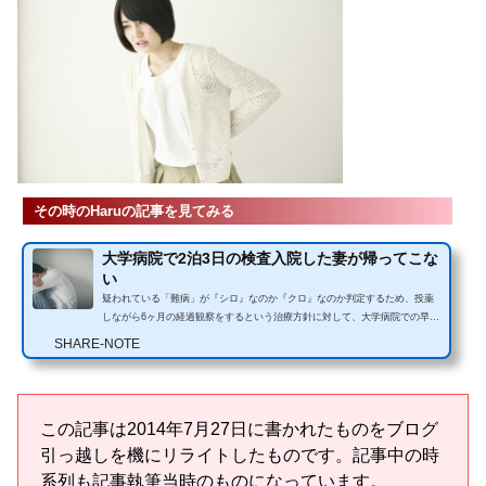
その時のHaruの記事を見てみる
大学病院で2泊3日の検査入院した妻が帰ってこな
い
疑われている「難病」が『シロ』なのか『クロ』なのか判定するため、投薬
しながら6ヶ月の経過観察をするという治療方針に対して、大学病院での早期
の精密検査を希望し、主治医の先生に了承頂いた私たちでしたが…...
SHARE-NOTE
この記事は2014年7月27日に書かれたものをブログ
引っ越しを機にリライトしたものです。記事中の時
系列も記事執筆当時のものになっています。