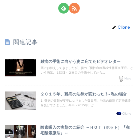
Clione
関連記事
難病の手術に向かう妻に宛てたビデオレター
既にお伝えしてきましたが、妻の『慢性血栓塞栓性肺高血圧症』と
いう病気。１回目・２回目の手術をしてから...
Haru
２０１５年、難病の法律が変わった!!～私の場合
1. 難病の書類が変更になりました数日前、地元の病院で定期健診
を受けてきました。今年（2015年）か...
Clione
酸素吸入の実態のご紹介 ～ＨＯＴ（ホット）『在
宅酸素療法』～